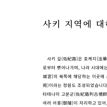
About
사키 지역에 대
사키 길(佐紀路)은 호케지(法
로부터 뻗어나가며, 나라 시대에
城宮)의 북쪽에 해당하는 이곳에
苑)이라는 정원도 조성되었습니다.
타테나미 고분군(佐紀盾列古墳群
여러 어릉(御陵)이 자리하고 있어