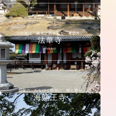
この里は 継ぎて霜や置く 夏の野に
法華寺
Hokkeji
朝霧の たなびく田居に 鳴く雁を
海龍王寺
Kairyuoji