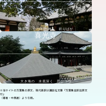
海若の いづれの神を 祈らばか
喜光寺
Kikōji
大き海の 水底深く 思ひつつ
※当サイトの万葉集の原文、現代語訳は講談社文庫『万葉集全訳註原文
付』
（著者・中西進）より引用。