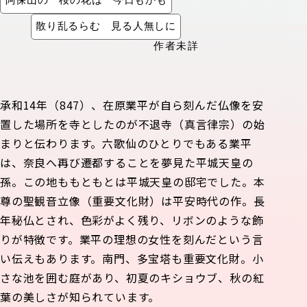
阿保山の 桜の花は 今日もかも
散り乱るらむ 見る人無しに
作者未詳
承和14年（847）、在原業平が自ら刻んだ仏像を安
置した場所を寺としたのが不退寺（真言律宗）の始
まりと伝わります。六歌仙のひとりでもある業平
は、奈良へ再び遷都することを夢見た平城天皇の
孫。この地ももともとは平城天皇の邸宅でした。本
尊の聖観音立像（重要文化財）は平安時代の作。長
年秘仏とされ、色彩がよく残り、リボンのような飾
りが特徴です。業平の理想の女性を刻んだという言
い伝えもあります。南門、多宝塔も重要文化財。小
さな池を囲む庭があり、初夏のキショウブ、秋の紅
葉の美しさが知られています。