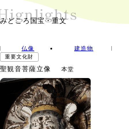
Hign
lights
みどころ国宝・重文
仏像
建造物
重要文化財
聖観音菩薩立像
本堂