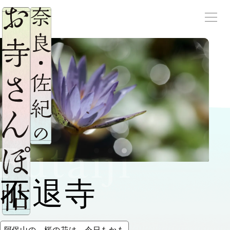
サ
メニ
Futaiji
不退寺