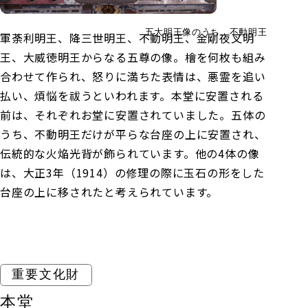
五大明王像のうち、不動明王
軍荼利明王、降三世明王、不動明王、金剛夜叉明
王、大威徳明王からなる五尊の像。檜を何枚も組み
合わせて作られ、怒りに満ちた表情は、悪霊を追い
払い、煩悩を祓うといわれます。本堂に安置される
前は、それぞれお堂に安置されていました。五体の
うち、不動明王だけが平らな台座の上に安置され、
伝統的な火焔光背が飾られています。他の4体の像
は、大正3年（1914）の修理の際に玉石の形をした
台座の上に移されたと考えられています。
重要文化財
本堂