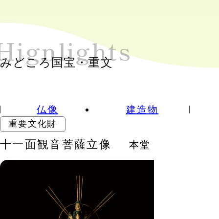
Hign
lights
みどころ国宝・重文
仏像
建造物
重要文化財
十一面観音菩薩立像
本堂