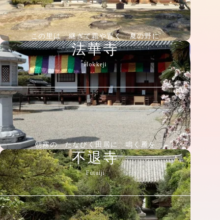
この里は 継ぎて霜や置く 夏の野に
法華寺
Hokkeji
朝霧の たなびく田居に 鳴く雁を
不退寺
Futaiji