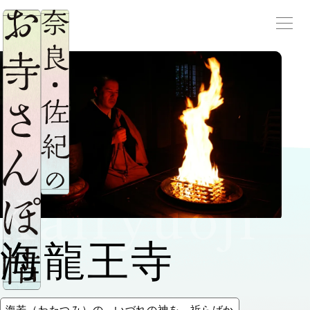
サ
メニ
Kairyuoji
海龍王寺