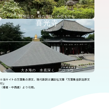
阿保山の 桜の花は 今日もかも
喜光寺
Kikōji
大き海の 水底深く 思ひつつ
※当サイトの万葉集の原文、現代語訳は講談社文庫『万葉集全訳註原文
付』
（著者・中西進）より引用。