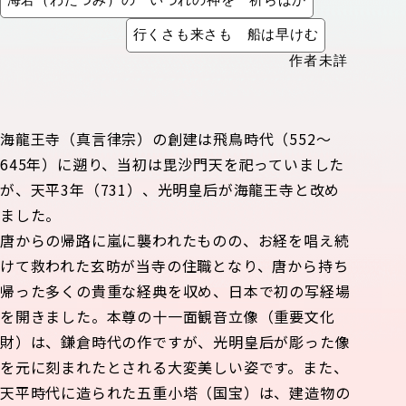
海若（わたつみ）の いづれの神を 祈らばか
行くさも来さも 船は早けむ
作者未詳
海龍王寺（真言律宗）の創建は飛鳥時代（552〜
645年）に遡り、当初は毘沙門天を祀っていました
が、天平3年（731）、光明皇后が海龍王寺と改め
ました。
唐からの帰路に嵐に襲われたものの、お経を唱え続
けて救われた玄昉が当寺の住職となり、唐から持ち
帰った多くの貴重な経典を収め、日本で初の写経場
を開きました。本尊の十一面観音立像（重要文化
財）は、鎌倉時代の作ですが、光明皇后が彫った像
を元に刻まれたとされる大変美しい姿です。また、
天平時代に造られた五重小塔（国宝）は、建造物の