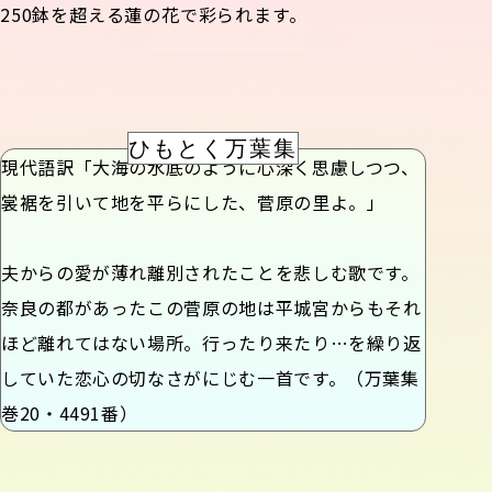
250鉢を超える蓮の花で彩られます。
ひもとく万葉集
現代語訳「大海の水底のように心深く思慮しつつ、
裳裾を引いて地を平らにした、菅原の里よ。」
夫からの愛が薄れ離別されたことを悲しむ歌です。
奈良の都があったこの菅原の地は平城宮からもそれ
ほど離れてはない場所。行ったり来たり…を繰り返
していた恋心の切なさがにじむ一首です。（万葉集
巻20・4491番）