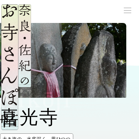
サ
メニ
Kikōji
喜光寺