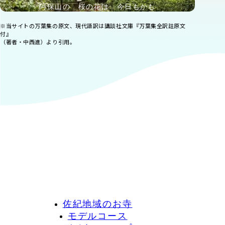
阿保山の 桜の花は 今日もかも
※当サイトの万葉集の原文、現代語訳は講談社文庫『万葉集全訳註原文
付』
（著者・中西進）より引用。
佐紀地域のお寺
モデルコース