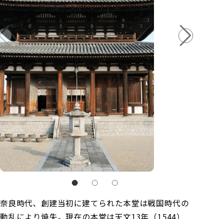
奈良時代、創建当初に建てられた本堂は戦国時代の
動乱により焼失。現在の本堂は天文13年（1544）