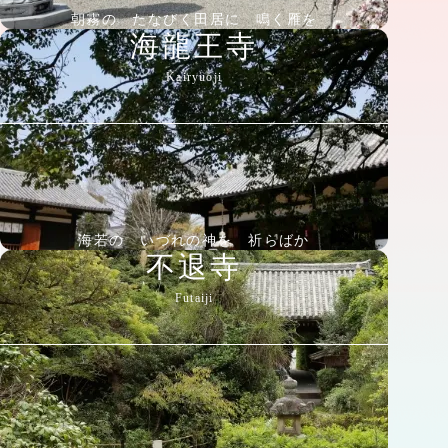
朝霧の たなびく田居に 鳴く雁を
海龍王寺
Kairyuoji
海若の いづれの神を 祈らばか
不退寺
Futaiji