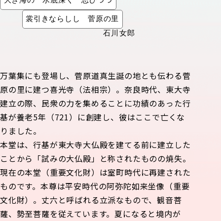
大き海の 水底深く 思ひつつ
裳引きならしし 菅原の里
石川女郎
万葉集にも登場し、菅原道真生誕の地とも伝わる菅
原の里に建つ喜光寺（法相宗）。奈良時代、東大寺
建立の際、民衆の力を集めることに功績のあった行
基が養老5年（721）に創建し、彼はここで亡くな
りました。
本堂は、行基が東大寺大仏殿を建てる前に建立した
ことから「試みの大仏殿」と称されたものの焼失。
現在の本堂（重要文化財）は室町時代に再建された
ものです。本尊は平安時代の阿弥陀如来坐像（重要
文化財）。丈六と呼ばれる立派なもので、観音菩
薩、勢至菩薩を従えています。夏になると境内が