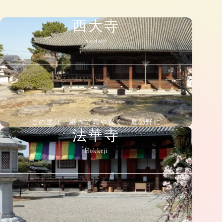
西大寺
Saidaiji
この里は 継ぎて霜や置く 夏の野に
法華寺
Hokkeji