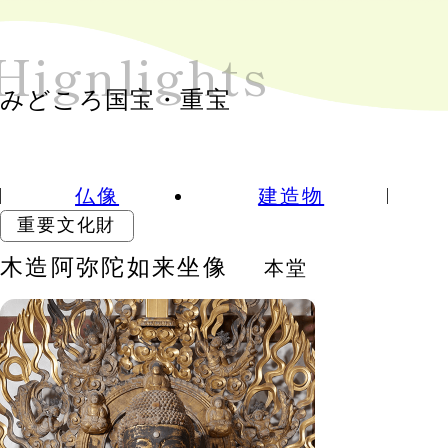
Hign
lights
みどころ国宝・重宝
仏像
建造物
重要文化財
木造阿弥陀如来坐像
本堂