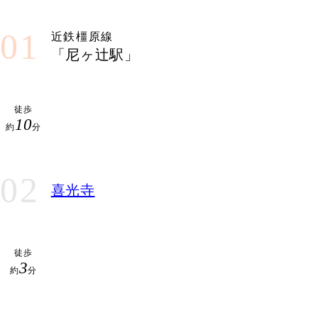
01
近鉄橿原線
「尼ヶ辻駅」
徒歩
10
約
分
02
喜光寺
徒歩
3
約
分