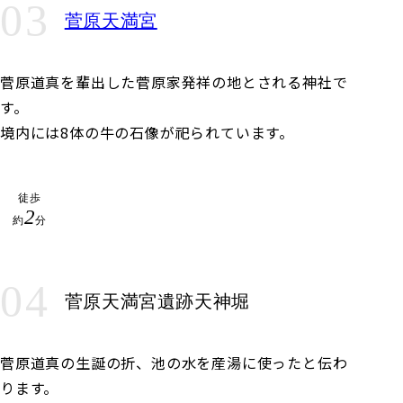
03
菅原天満宮
菅原道真を輩出した菅原家発祥の地とされる神社で
す。
境内には8体の牛の石像が祀られています。
徒歩
2
約
分
04
菅原天満宮遺跡
天神堀
菅原道真の生誕の折、池の水を産湯に使ったと伝わ
ります。