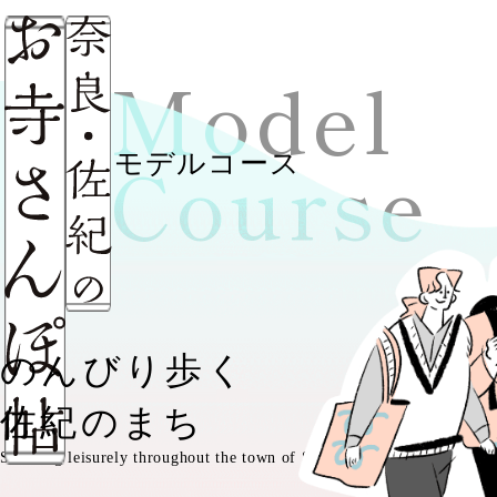
サ
Model
Course
モデルコース
のんびり歩く
佐紀のまち
Strolling leisurely throughout the town of Saki