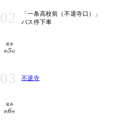
02
「一条高校前
（不退寺口）」
バス停下車
徒歩
5
約
分
03
不退寺
徒歩
6
約
分