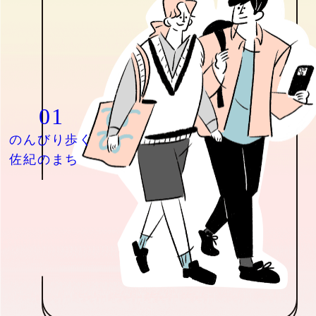
01
のんびり歩く
佐紀のまち