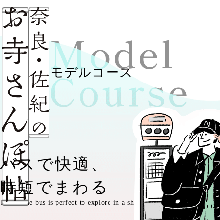
サ
Model
Course
モデルコース
バスで快適、
時短でまわる
Taking the bus is perfect to explore in a short time