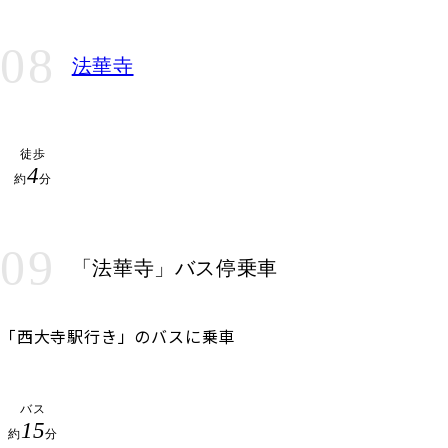
08
法華寺
徒歩
4
約
分
09
「法華寺」バス停乗車
「西大寺駅行き」のバスに乗車
バス
15
約
分