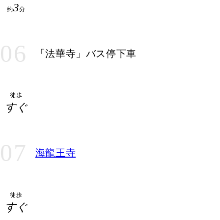
3
約
分
06
「法華寺」バス停下車
徒歩
すぐ
07
海龍王寺
徒歩
すぐ